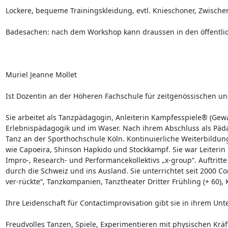
Lockere, bequeme Trainingskleidung, evtl. Knieschoner, Zwische
Badesachen: nach dem Workshop kann draussen in den öffentl
Muriel Jeanne Mollet

Ist Dozentin an der Höheren Fachschule für zeitgenössischen un
Sie arbeitet als Tanzpädagogin, Anleiterin Kampfesspiele® (Gewa
Erlebnispädagogik und im Waser. Nach ihrem Abschluss als Päda
Tanz an der Sporthochschule Köln. Kontinuierliche Weiterbildun
wie Capoeira, Shinson Hapkido und Stockkampf. Sie war Leiterin
Impro-, Research- und Performancekollektivs „x-group“. Auftrit
durch die Schweiz und ins Ausland. Sie unterrichtet seit 2000 C
ver-rückte“, Tanzkompanien, Tanztheater Dritter Frühling (+ 60), Ki
Ihre Leidenschaft für Contactimprovisation gibt sie in ihrem Unter
Freudvolles Tanzen, Spiele, Experimentieren mit physischen Krä