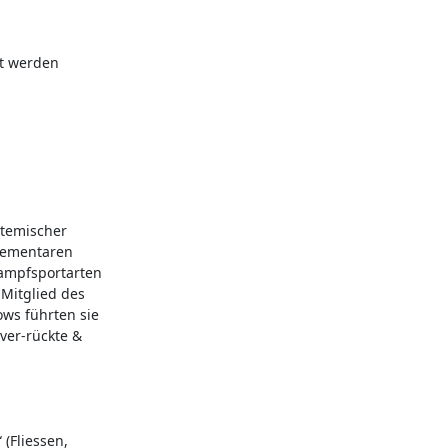
 werden

temischer 
lementaren 
ampfsportarten 
Mitglied des 
ws führten sie 
er-rückte & 
Fliessen, 