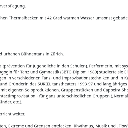
nverpflegung.

ichen Thermalbecken mit 42 Grad warmen Wasser umsonst gebadet
d urbanen Bühnentanz in Zürich.

ltprävention für Jugendliche in den Schulen), Performerin, mit sys
gogin für Tanz und Gymnastik (SBTG-Diplom 1989) studierte sie E
gen in verschiedenen Tanz- und Improvisationstechniken und in K
 und Gründerin des SURIEL tanztheaters 1993-97 und langjähriges 
te mit eigenen Soloproduktionen, Gruppenstücken und Capoeira-Sho
ontactimprovisation - für ganz unterschiedlichen Gruppen („Normalv
nder, etc.).

richt weiter.

ften, Extreme und Grenzen entdecken, Rhythmus, Musik und „Flow“ (