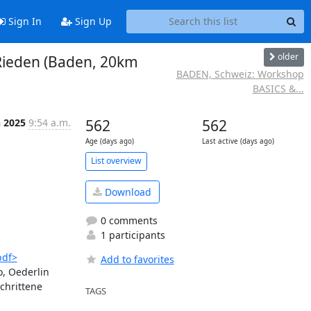
Sign In
Sign Up
older
 Rieden (Baden, 20km
BADEN, Schweiz: Workshop
BASICS &...
n 2025
9:54 a.m.
562
562
Age (days ago)
Last active (days ago)
List overview
Download
0 comments
1 participants
pdf>
Add to favorites
, Oederlin 
chrittene

TAGS