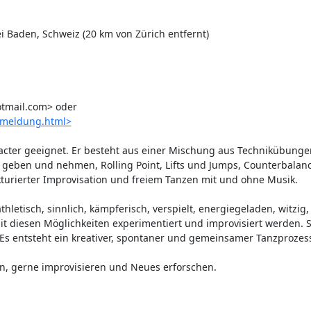
ei Baden, Schweiz (20 km von Zürich entfernt)

mail.com> oder 
nmeldung.html>
ntacter geeignet. Er besteht aus einer Mischung aus Technikübunge
geben und nehmen, Rolling Point, Lifts und Jumps, Counterbalanc
ierter Improvisation und freiem Tanzen mit und ohne Musik.

athletisch, sinnlich, kämpferisch, verspielt, energiegeladen, witzig, 
t diesen Möglichkeiten experimentiert und improvisiert werden. Sp
s entsteht ein kreativer, spontaner und gemeinsamer Tanzprozess
, gerne improvisieren und Neues erforschen.
