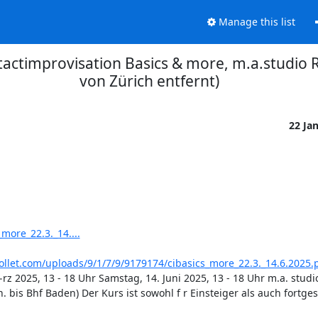
Manage this list
tactimprovisation Basics & more, m.a.studio
von Zürich entfernt)
22 Ja
more_22.3._14....
llet.com/uploads/9/1/7/9/9179174/cibasics_more_22.3._14.6.2025.
025, 13 - 18 Uhr Samstag, 14. Juni 2025, 13 - 18 Uhr m.a. studio
. bis Bhf Baden) Der Kurs ist sowohl f r Einsteiger als auch fortges